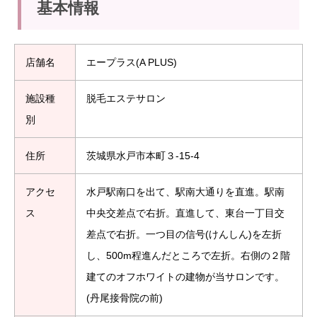
基本情報
店舗名
エープラス(A PLUS)
施設種
脱毛エステサロン
別
住所
茨城県水戸市本町３‐15-4
アクセ
水戸駅南口を出て、駅南大通りを直進。駅南
ス
中央交差点で右折。直進して、東台一丁目交
差点で右折。一つ目の信号(けんしん)を左折
し、500m程進んだところで左折。右側の２階
建てのオフホワイトの建物が当サロンです。
(丹尾接骨院の前)