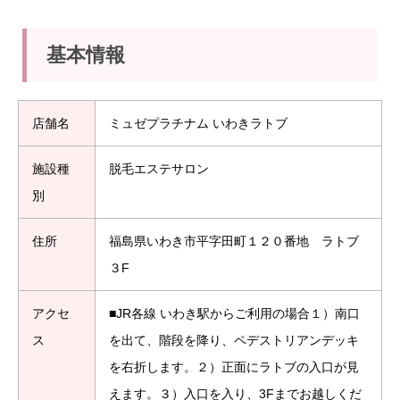
基本情報
店舗名
ミュゼプラチナム いわきラトブ
施設種
脱毛エステサロン
別
住所
福島県いわき市平字田町１２０番地 ラトブ
３F
アクセ
■JR各線 いわき駅からご利用の場合１）南口
ス
を出て、階段を降り、ペデストリアンデッキ
を右折します。２）正面にラトブの入口が見
えます。３）入口を入り、3Fまでお越しくだ