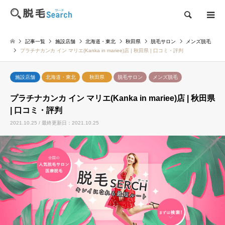
検索
記事一覧
施設店舗
北海道・東北
秋田県
脱毛サロン
メンズ脱毛
プラチナカンカ イン マリエ(Kanka in mariee)店 | 秋田県 | 口コミ・評判
施設店舗
北海道・東北
秋田県
脱毛サロン
メンズ脱毛
プラチナカンカ イン マリエ(Kanka in mariee)店 | 秋田県
| 口コミ・評判
2021.10.25 / 最終更新日：2021.10.25