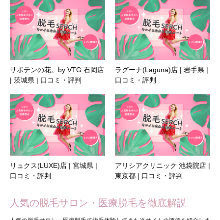
サボテンの花。by VTG 石岡店
ラグーナ(Laguna)店 | 岩手県 |
| 茨城県 | 口コミ・評判
口コミ・評判
リュクス(LUXE)店 | 宮城県 |
アリシアクリニック 池袋院店 |
口コミ・評判
東京都 | 口コミ・評判
人気の脱毛サロン・医療脱毛を徹底解説