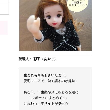
管理人： 彩子（あやこ）
生まれも育ちもさいたま市。
脱毛マニアで、熱く語るのが趣味。
ある日、一生懸命メモをとる友達に
「 レポートにまとめて!! 」
と言われ、本サイトが誕生☆