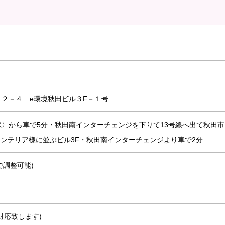
２－４ e環境秋田ビル３F－１号
〉から車で5分・秋田南インターチェンジを下りて13号線へ出て秋田市
インテリア様に並ぶビル3F・秋田南インターチェンジより車で2分
まで調整可能)
対応致します)