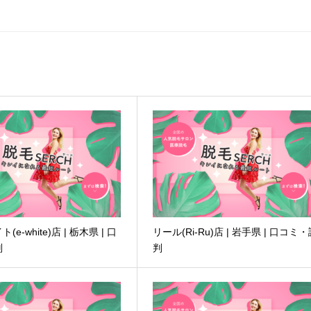
e-white)店 | 栃木県 | 口
リール(Ri-Ru)店 | 岩手県 | 口コミ
判
判