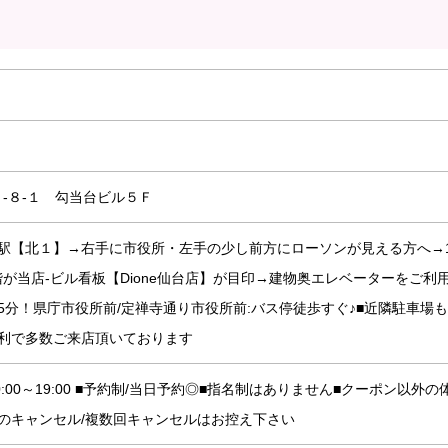
-８-１ 勾当台ビル５Ｆ
駅【北１】→右手に市役所・左手の少し前方にローソンが見える方へ→
が当店-ビル看板【Dione仙台店】が目印→建物奥エレベーターをご利
5分！県庁市役所前/定禅寺通り市役所前:バス停徒歩すぐ♪■近隣駐車場
便利で多数ご来店頂いております
日祝10:00～19:00 ■予約制/当日予約◎■指名制はありません■クーポン以外の
のキャンセル/複数回キャンセルはお控え下さい