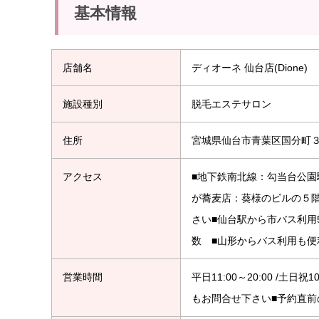
基本情報
店舗名
ディオーネ 仙台店(Dione)
施設種別
脱毛エステサロン
住所
宮城県仙台市青葉区国分町３
アクセス
■地下鉄南北線：勾当台公園
が蕎麦店：葵様のビルの５階
さい■仙台駅から市バス利用
数 ■山形からバス利用も
営業時間
平日11:00～20:00 /土
もお問合せ下さい■予約直前