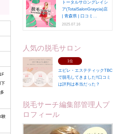
トータルサロングレイシ
ア(TotalSalonGraycia)店
| 青森県 | 口コミ…
2025.07.16
人気の脱毛サロン
1位
エピレ・エステティックTBC
1F
で脱毛してきました!!口コミ
用下
は評判は本当だった？
も多
脱毛サーチ編集部管理人プ
ロフィール
体験