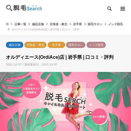
検索
記事一覧
施設店舗
北海道・東北
岩手県
脱毛サロン
メンズ脱毛
オルディエース(OrdiAce)店 | 岩手県 | 口コミ・評判
施設店舗
北海道・東北
岩手県
脱毛サロン
メンズ脱毛
オルディエース(OrdiAce)店 | 岩手県 | 口コミ・評判
2021.10.07 / 最終更新日：2021.10.07