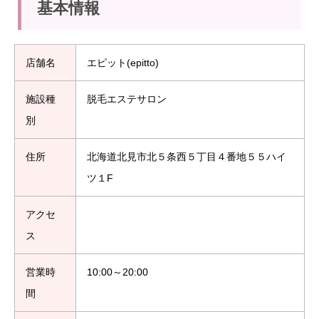
基本情報
店舗名
エピット(epitto)
施設種
脱毛エステサロン
別
住所
北海道北見市北５条西５丁目４番地５５ハイ
ツ１F
アクセ
ス
営業時
10:00～20:00
間