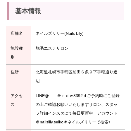
基本情報
店舗名
ネイルズリリー(Nails Lily)
施設種
脱毛エステサロン
別
住所
北海道札幌市手稲区前田６条９下手稲通り近
辺
アクセ
LINE@ ：＠ｒｄｗ8392ｄご予約時にご登録
ス
の上ご確認お願いいたしますサロン、スタッ
フ詳細インスタにて毎日更新中！アカウント
＠nailslily.seiko＃ネイルズリリーで検索♪