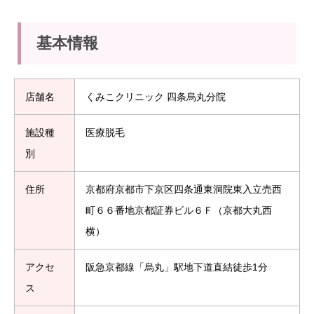
基本情報
店舗名
くみこクリニック 四条烏丸分院
施設種
医療脱毛
別
住所
京都府京都市下京区四条通東洞院東入立売西
町６６番地京都証券ビル６Ｆ（京都大丸西
横）
アクセ
阪急京都線「烏丸」駅地下道直結徒歩1分
ス