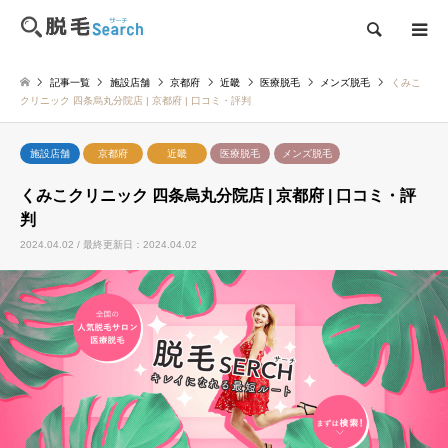
検索
記事一覧
施設店舗
京都府
近畿
医療脱毛
メンズ脱毛
くみこ
クリニック 四条烏丸分院店 | 京都府 | 口コミ・評判
施設店舗
京都府
近畿
医療脱毛
メンズ脱毛
くみこクリニック 四条烏丸分院店 | 京都府 | 口コミ・評
判
2024.04.02 / 最終更新日：2024.04.02