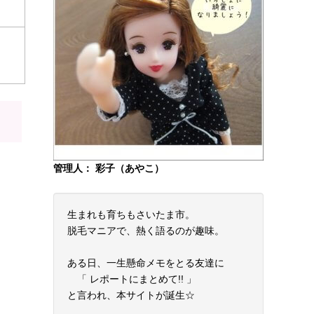
管理人： 彩子（あやこ）
生まれも育ちもさいたま市。
脱毛マニアで、熱く語るのが趣味。
ある日、一生懸命メモをとる友達に
「 レポートにまとめて!! 」
と言われ、本サイトが誕生☆