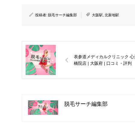
投稿者:
脱毛サーチ編集部
大阪駅
,
北新地駅
表参道メディカルクリニック 心
橋院店 | 大阪府 | 口コミ・評判
脱毛サーチ編集部