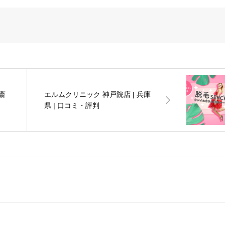
斎
エルムクリニック 神戸院店 | 兵庫
県 | 口コミ・評判