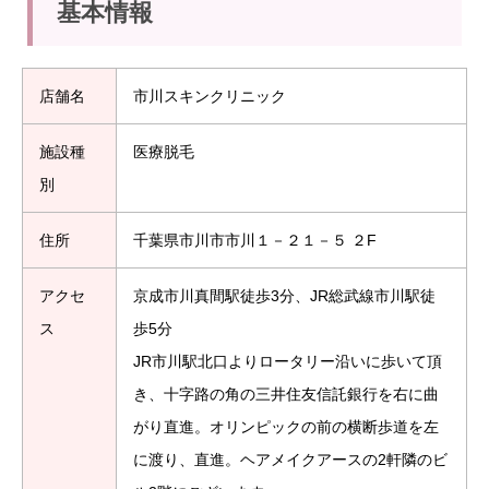
基本情報
店舗名
市川スキンクリニック
施設種
医療脱毛
別
住所
千葉県市川市市川１－２１－５ ２F
アクセ
京成市川真間駅徒歩3分、JR総武線市川駅徒
ス
歩5分
JR市川駅北口よりロータリー沿いに歩いて頂
き、十字路の角の三井住友信託銀行を右に曲
がり直進。オリンピックの前の横断歩道を左
に渡り、直進。ヘアメイクアースの2軒隣のビ