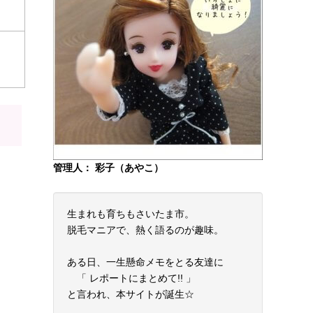
管理人： 彩子（あやこ）
生まれも育ちもさいたま市。
脱毛マニアで、熱く語るのが趣味。
ある日、一生懸命メモをとる友達に
「 レポートにまとめて!! 」
と言われ、本サイトが誕生☆