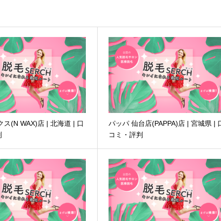
ス(N WAX)店 | 北海道 | 口
パッパ 仙台店(PAPPA)店 | 宮城県 | 
判
コミ・評判