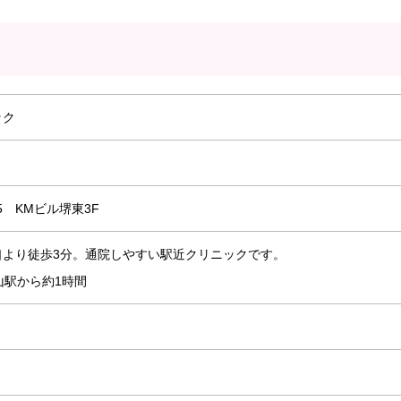
ック
5 KMビル堺東3F
口より徒歩3分。通院しやすい駅近クリニックです。
山駅から約1時間