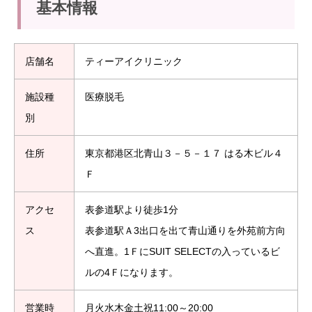
基本情報
店舗名
ティーアイクリニック
施設種
医療脱毛
別
住所
東京都港区北青山３－５－１７ はる木ビル４
Ｆ
アクセ
表参道駅より徒歩1分
ス
表参道駅Ａ3出口を出て青山通りを外苑前方向
へ直進。1ＦにSUIT SELECTの入っているビ
ルの4Ｆになります。
営業時
月火水木金土祝11:00～20:00