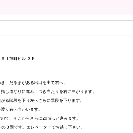
ＳＪ旭町ビル ３Ｆ
歩き、だるまがある出口を出て右へ。
目指し道なりに進み、つき当たりを右に曲がります。
繋がる階段を下り左へさらに階段を下ります。
を渡り右へ向かいます。
ので、そこからさらに20ｍほど進みます。
たビルの３階です。エレベーターでお越し下さい。