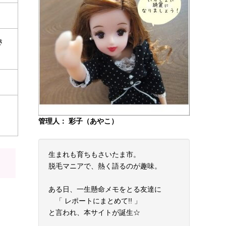
き
管理人： 彩子（あやこ）
生まれも育ちもさいたま市。
脱毛マニアで、熱く語るのが趣味。
ある日、一生懸命メモをとる友達に
「 レポートにまとめて!! 」
と言われ、本サイトが誕生☆