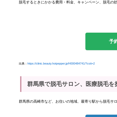
脱毛するときにかかる費用・料金、キャンペーン、脱毛の
予
出典：
https://clinic.beauty.hotpepper.jp/H000484741/?cstt=2
群馬県で脱毛サロン、医療脱毛を
群馬県の高崎市など、お住いの地域、最寄り駅から脱毛サ