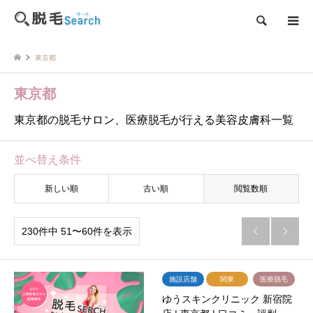
検索
東京都
東京都
東京都の脱毛サロン、医療脱毛が行える美容皮膚科一覧
並べ替え条件
新しい順
古い順
閲覧数順
230件中 51〜60件を表示


施設店舗
関東
医療脱毛
ゆうスキンクリニック 新宿院