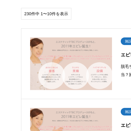
230件中 1〜10件を表示
施
エピ
脱毛
当？
施
エピ