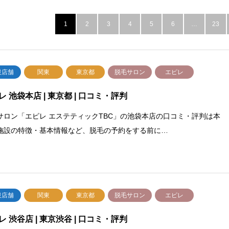
1
2
3
4
5
6
…
23
設店舗
関東
東京都
脱毛サロン
エピレ
レ 池袋本店 | 東京都 | 口コミ・評判
サロン「エピレ エステティックTBC」の池袋本店の口コミ・評判は本
施設の特徴・基本情報など、脱毛の予約をする前に…
設店舗
関東
東京都
脱毛サロン
エピレ
レ 渋谷店 | 東京渋谷 | 口コミ・評判