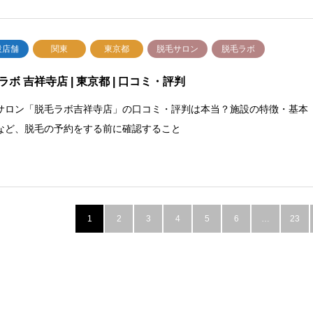
設店舗
関東
東京都
脱毛サロン
脱毛ラボ
ラボ 吉祥寺店 | 東京都 | 口コミ・評判
サロン「脱毛ラボ吉祥寺店」の口コミ・評判は本当？施設の特徴・基本
など、脱毛の予約をする前に確認すること
1
2
3
4
5
6
…
23