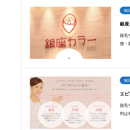
施
銀座
脱毛
徴・
施
エピ
脱毛
判は