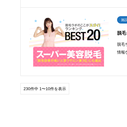
施
脱毛
脱毛
情報
230件中 1〜10件を表示