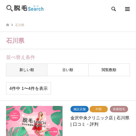
検索
石川県
石川県
並べ替え条件
新しい順
古い順
閲覧数順
4件中 1〜4件を表示
施設店舗
中部
医療脱毛
金沢中央クリニック店 | 石川県
| 口コミ・評判