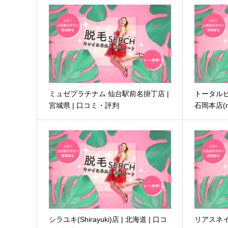
ミュゼプラチナム 仙台駅前名掛丁店 |
トータル
宮城県 | 口コミ・評判
石岡本店(m
シラユキ(Shirayuki)店 | 北海道 | 口コ
リアスネ