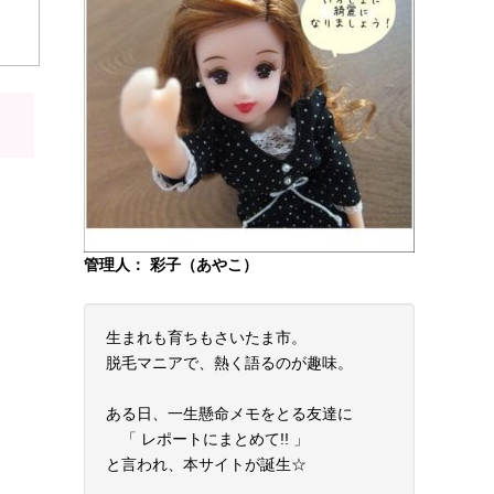
管理人： 彩子（あやこ）
生まれも育ちもさいたま市。
脱毛マニアで、熱く語るのが趣味。
ある日、一生懸命メモをとる友達に
「 レポートにまとめて!! 」
と言われ、本サイトが誕生☆