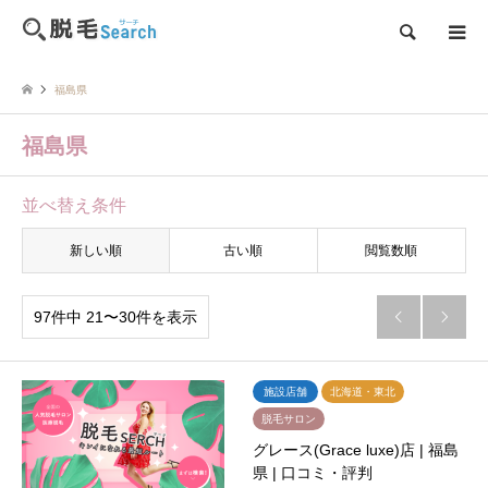
検索
福島県
福島県
並べ替え条件
新しい順
古い順
閲覧数順
97件中 21〜30件を表示


施設店舗
北海道・東北
脱毛サロン
グレース(Grace luxe)店 | 福島
県 | 口コミ・評判