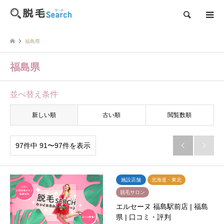
検索
福島県
福島県
並べ替え条件
新しい順
古い順
閲覧数順
97件中 91〜97件を表示


施設店舗
北海道・東北
脱毛サロン
エルセーヌ 福島駅前店 | 福島
県 | 口コミ・評判