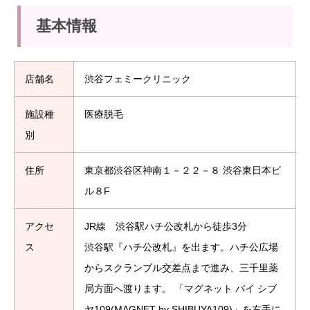
基本情報
店舗名
渋谷フェミークリニック
施設種
医療脱毛
別
住所
東京都渋谷区神南１－２２－８ 渋谷東日本ビ
ル８F
アクセ
JR線 渋谷駅ハチ公改札から徒歩3分
ス
渋谷駅『ハチ公改札』を出ます。ハチ公広場
からスクランブル交差点まで進み、三千里薬
局方面へ渡ります。 「マグネット バイ シブ
ヤ109(MAGNET by SHIBUYA109)」を右手に