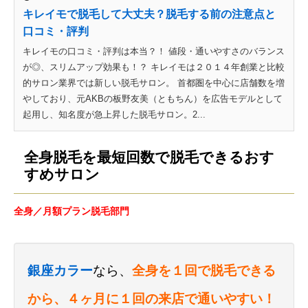
キレイモで脱毛して大丈夫？脱毛する前の注意点と
口コミ・評判
キレイモの口コミ・評判は本当？！ 値段・通いやすさのバランス
が◎、スリムアップ効果も！？ キレイモは２０１４年創業と比較
的サロン業界では新しい脱毛サロン。 首都圏を中心に店舗数を増
やしており、元AKBの板野友美（ともちん）を広告モデルとして
起用し、知名度が急上昇した脱毛サロン。2...
全身脱毛を最短回数で脱毛できるおす
すめサロン
全身／月額プラン脱毛部門
銀座カラー
なら、
全身を１回で脱毛できる
から、４ヶ月に１回の来店で通いやすい！