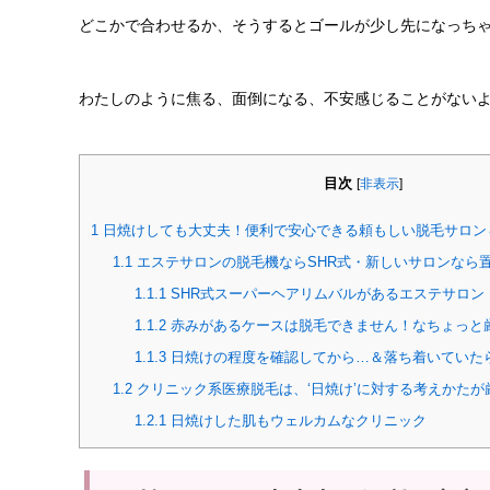
どこかで合わせるか、そうするとゴールが少し先になっち
わたしのように焦る、面倒になる、不安感じることがないよ
目次
[
非表示
]
1
日焼けしても大丈夫！便利で安心できる頼もしい脱毛サロン
1.1
エステサロンの脱毛機ならSHR式・新しいサロンなら
1.1.1
SHR式スーパーヘアリムバルがあるエステサロン
1.1.2
赤みがあるケースは脱毛できません！なちょっと
1.1.3
日焼けの程度を確認してから…＆落ち着いていた
1.2
クリニック系医療脱毛は、‘日焼け’に対する考えかたが
1.2.1
日焼けした肌もウェルカムなクリニック