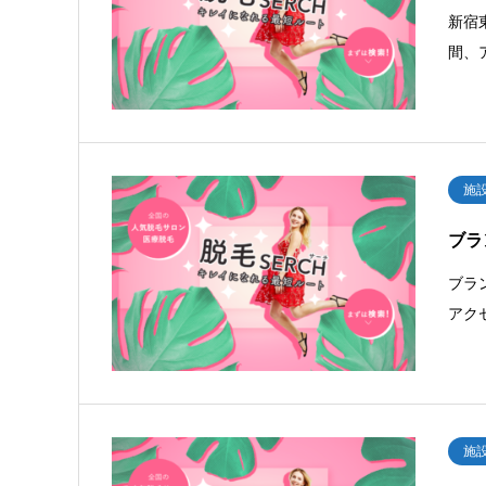
新宿
間、
施
ブラ
ブラ
アク
施