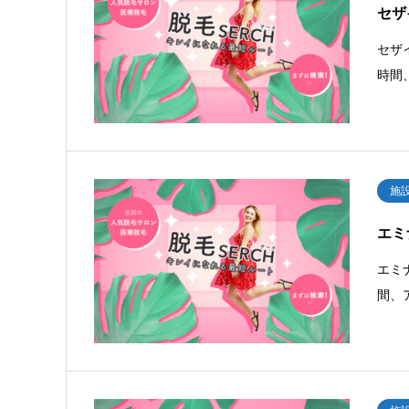
セザ
セザ
時間
施
エミ
エミ
間、