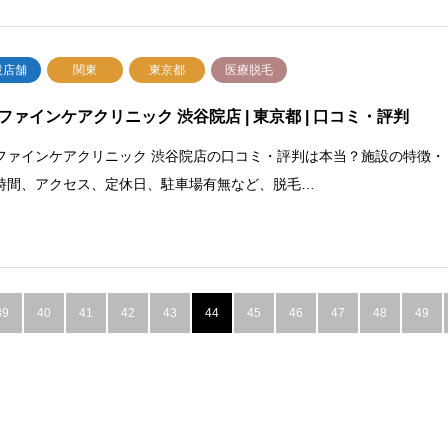
設店舗
関東
東京都
医療脱毛
ファインケアクリニック 渋谷院店 | 東京都 | 口コミ・評判
ファインケアクリニック 渋谷院店の口コミ・評判は本当？施設の特徴・
時間、アクセス、定休日、駐車場有無など、脱毛…
39
40
41
42
43
44
45
46
47
48
49