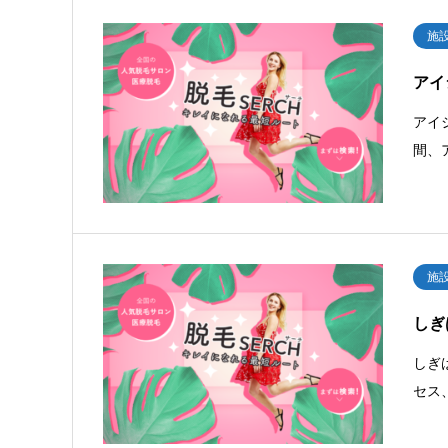
施
アイ
アイ
間、
施
しぎ
しぎ
セス