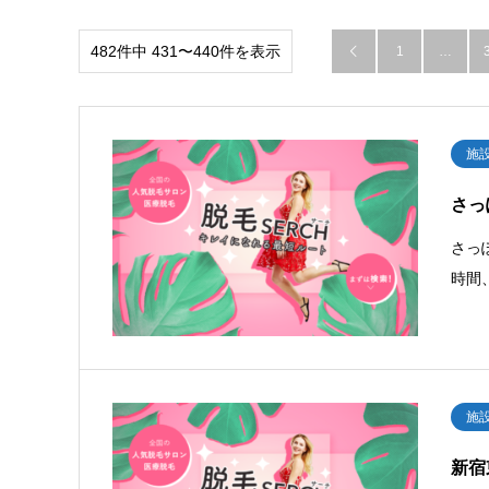
482件中 431〜440件を表示
1
…

施
さっ
さっ
時間
施
新宿