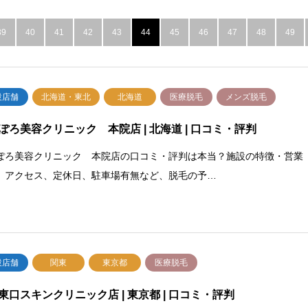
39
40
41
42
43
44
45
46
47
48
49
設店舗
北海道・東北
北海道
医療脱毛
メンズ脱毛
ぽろ美容クリニック 本院店 | 北海道 | 口コミ・評判
ぽろ美容クリニック 本院店の口コミ・評判は本当？施設の特徴・営業
、アクセス、定休日、駐車場有無など、脱毛の予…
設店舗
関東
東京都
医療脱毛
東口スキンクリニック店 | 東京都 | 口コミ・評判