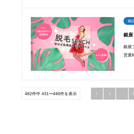
施
銀座
銀座
営業
482件中 431〜440件を表示
1
…
