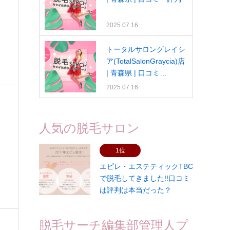
2025.07.16
トータルサロングレイシ
ア(TotalSalonGraycia)店
| 青森県 | 口コミ…
2025.07.16
人気の脱毛サロン
1位
エピレ・エステティックTBC
で脱毛してきました!!口コミ
は評判は本当だった？
脱毛サーチ編集部管理人プ