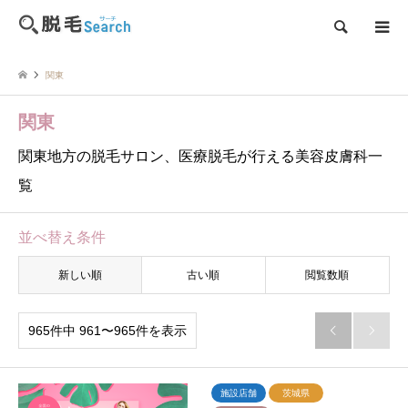
検索
関東
関東
関東地方の脱毛サロン、医療脱毛が行える美容皮膚科一
覧
並べ替え条件
新しい順
古い順
閲覧数順
965件中 961〜965件を表示


施設店舗
茨城県