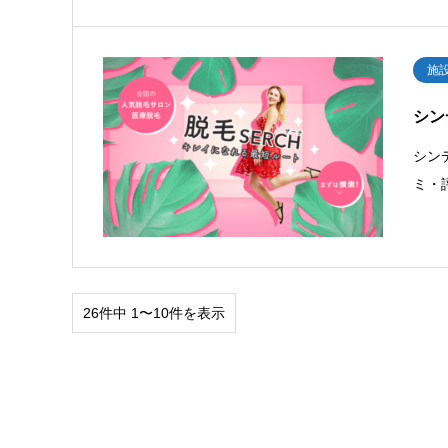
施
シンデ
シンデ
ミ・
26件中 1〜10件を表示