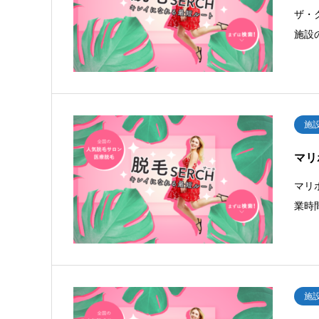
ザ・ク
施設
施
マリ
マリ
業時
施