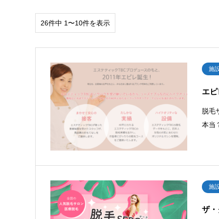
26件中 1〜10件を表示
施
エピ
脱毛
本当
施
ザ・