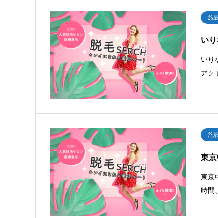
施
いり
いり
アク
施
東京
東京
時間