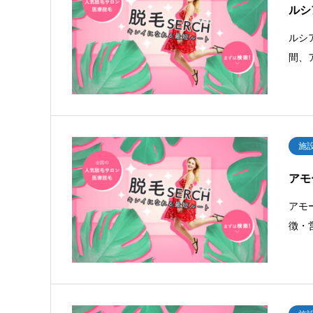
ルシ
ルシ
間、
施
アモ
アモ
徴・