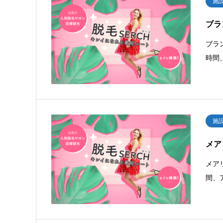
施
ブラ
ブラ
時間
施
メア
メア
間、