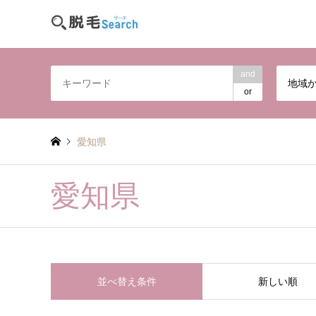
and
地域
or
愛知県
愛知県
並べ替え条件
新しい順