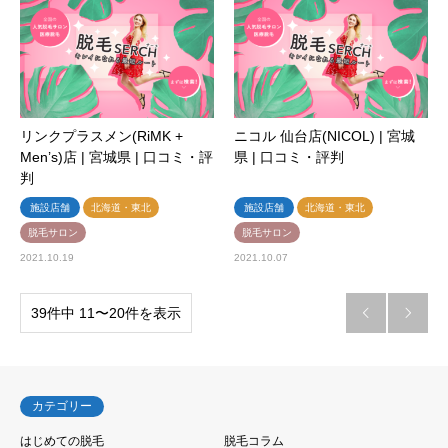
リンクプラスメン(RiMK +
ニコル 仙台店(NICOL) | 宮城
Men’s)店 | 宮城県 | 口コミ・評
県 | 口コミ・評判
判
施設店舗
北海道・東北
施設店舗
北海道・東北
脱毛サロン
脱毛サロン
2021.10.19
2021.10.07
39件中 11〜20件を表示


カテゴリー
はじめての脱毛
脱毛コラム