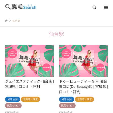
検索
仙台駅
仙台駅
ジェイエステティック 仙台店 |
ドゥービューティー GIFT仙台
宮城県 | 口コミ・評判
東口店(Do Beauty)店 | 宮城県 |
口コミ・評判
施設店舗
北海道・東北
施設店舗
北海道・東北
脱毛サロン
脱毛サロン
2025.03.04
2025.02.03