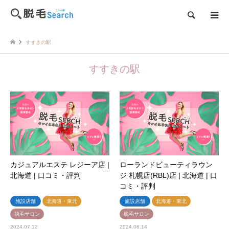
検索
すすきの駅
すすきの駅
カジュアルエステ レジーア店 |
ローランドビューティラウン
北海道 | 口コミ・評判
ジ 札幌店(RBL)店 | 北海道 | 口
コミ・評判
施設店舗
北海道・東北
施設店舗
北海道・東北
脱毛サロン
脱毛サロン
2024.07.12
2024.06.14