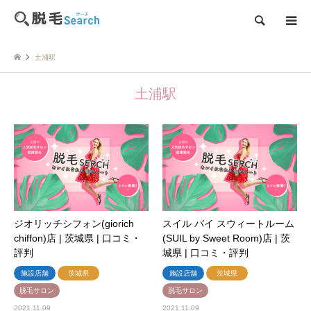
検索
土浦駅
土浦駅
ジオリッチシフォン(giorich
スイル バイ スウィートルーム
chiffon)店 | 茨城県 | 口コミ・
(SUIL by Sweet Room)店 | 茨
評判
城県 | 口コミ・評判
施設店舗
茨城県
施設店舗
茨城県
脱毛サロン
脱毛サロン
2021.11.09
2021.11.09